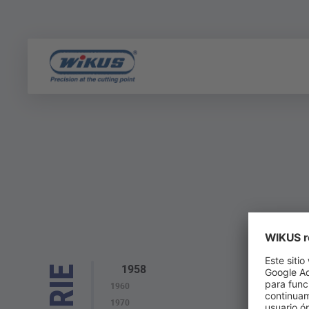
1958
1960
1970