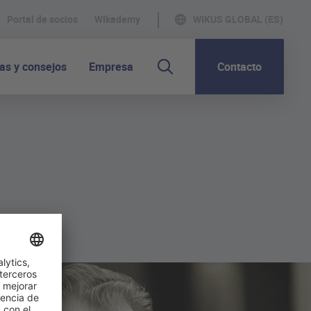
Portal de socios
WIkademy
WIKUS GLOBAL (ES)
as y consejos
Empresa
Contacto