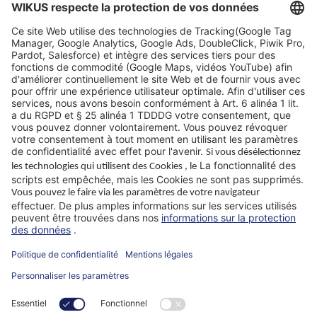
Sélecteur de lame
Bases techniques
FAQ
Sites
Pourquoi WIKUS
Guide technique
Société
ParaMaster® App