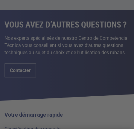
VOUS AVEZ D’AUTRES QUESTIONS ?
Nos experts spécialisés de nuestro Centro de Competencia
Técnica vous conseillent si vous avez d’autres questions
techniques au sujet du choix et de l’utilisation des rubans.
Contacter
Votre démarrage rapide
Classification des produits