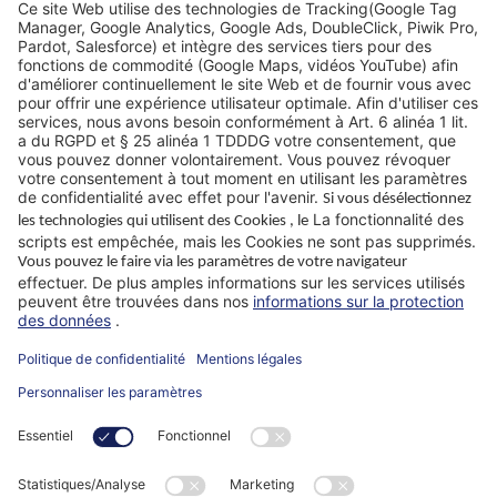
Bases techniques
FAQ
Sites
Pourquoi WIKUS
Guide technique
Société
ParaMaster® App
Suivez-nous