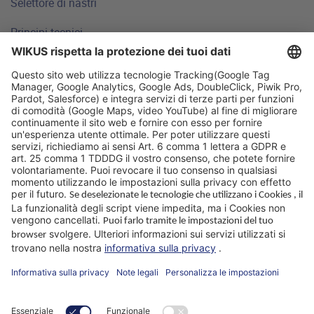
Selettore di nastri
Principi tecnici
FAQ
Sedi
Perché WIKUS
Consulenza
Azienda
App Paramaster®
Seguiteci