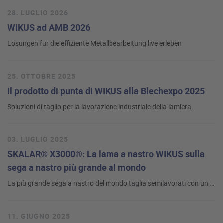
28. LUGLIO 2026
WIKUS ad AMB 2026
Lösungen für die effiziente Metallbearbeitung live erleben
25. OTTOBRE 2025
Il prodotto di punta di WIKUS alla Blechexpo 2025
Soluzioni di taglio per la lavorazione industriale della lamiera.
03. LUGLIO 2025
SKALAR® X3000®: La lama a nastro WIKUS sulla
sega a nastro più grande al mondo
La più grande sega a nastro del mondo taglia semilavorati con un diametro fino a 5.100 mm. Nell’ambito della scelta della lama a nastro giusta, il produttore di segatrici a nastro FRIGGI Cutting Solutions | Soitaab Impianti Srl ha puntato sulla SKALAR® X3000®.
11. GIUGNO 2025