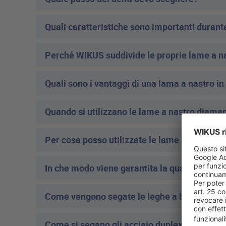
Quali caratteristiche sono importanti durante
Perché WIKUS suddivide le proprie lame a nast
Quali sono i vantaggi di una lama a nastro in
Quando si utilizzano le lame a nastro diama
Per cosa posso utilizzate le lame a nastro in 
In che modo viene garantita la qualità cost
Come vengono segate le leghe a base di nic
Come si segano gli acciaio duplex?