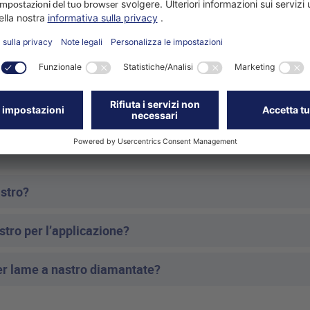
ama a nastro?
astro?
stro per l’applicazione?
er lame a nastro diamantate?