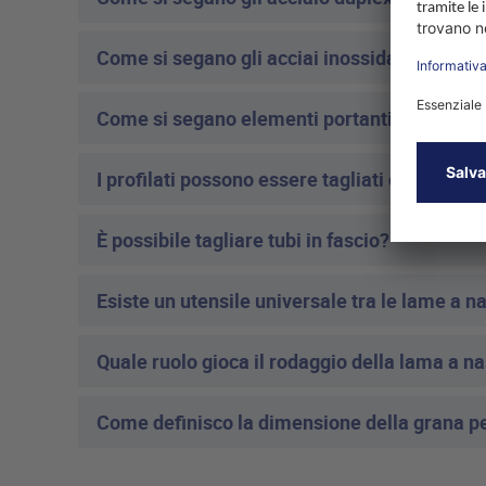
Come si segano gli acciai inossidabili?
Come si segano elementi portanti?
I profilati possono essere tagliati con una l
È possibile tagliare tubi in fascio?
Esiste un utensile universale tra le lame a n
Quale ruolo gioca il rodaggio della lama a na
Come definisco la dimensione della grana p