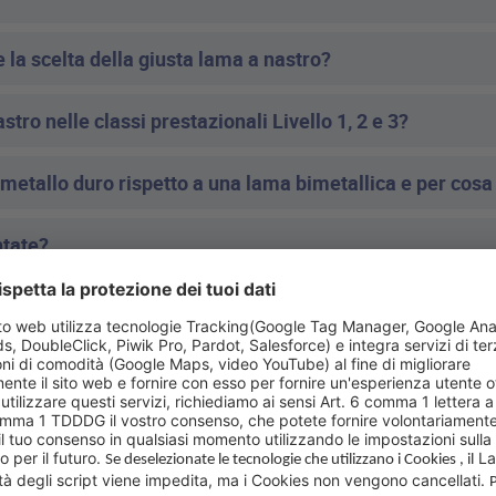
 la scelta della giusta lama a nastro?
ro nelle classi prestazionali Livello 1, 2 e 3?
 metallo duro rispetto a una lama bimetallica e per cosa
ntate?
acciaio per utensili?
ante da WIKUS?
hel?