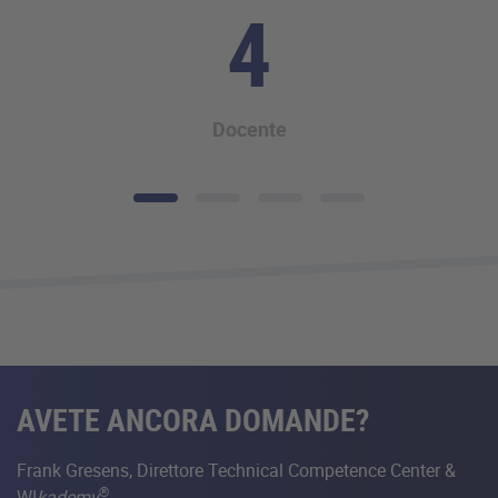
4
Docente
AVETE ANCORA DOMANDE?
Frank Gresens, Direttore Technical Competence Center &
®
WI
kademy