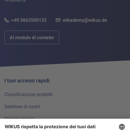
+49 5663500133
wikademy@wikus.de
Al modulo di contatto
I tuoi accessi rapidi
Classificazione prodotti
Selettore di nastri
Principi tecnici