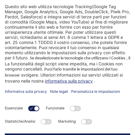
FAQ
Sedi
Perché WIKUS
Consulenza
Azienda
App Paramaster®
Seguiteci