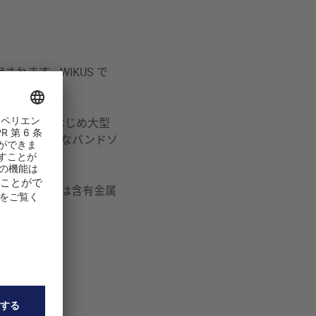
れます。WIKUS で
た。
製品製造をはじめ大型
でストレートなバンドソ
古素材の細断は含有金属