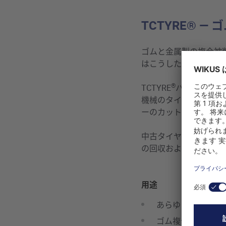
TCTYRE® 
ゴムと金属製の複合被削
はこうした複合被削材の
®
TCTYRE
バンドソーは
機械のタイヤまで品質
ーのカット面に納得す
中古タイヤや分別され
の回収およびゴムのリ
用途
あらゆるタイプの
ゴム複合材料の経