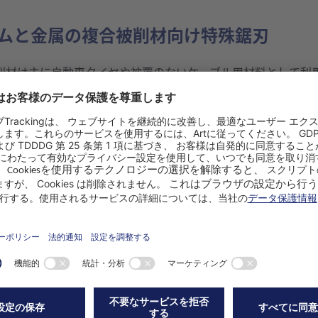
— ゴムと金属の複合被削材向け特殊鋸刃
材は主に自動車タイヤや被覆のないケーブル用材料として利用さ
®
マシニング専用に超硬金属バンドソーTCTYRE
を開発しまし
、乗用車や商用車、トラクター等におけるゴム複合被削材製の
管理上信頼できる効果を生みます。品質管理においてはきれい
ることができます。
たケーブルの細断やリサイクルはその追加的応用分野です。中
サイクル工程への供給のための前提条件です。
タイヤの品質分析に
済的な粉砕に