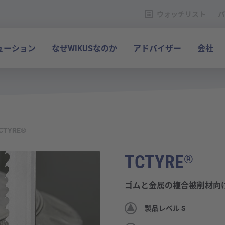
ウォッチリスト
パ
ューション
なぜWIKUSなのか
アドバイザー
会社
CTYRE®
TCTYRE
®
ゴムと金属の複合被削材向
製品レベル S