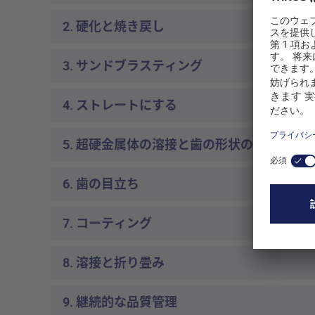
2. 硬化と焼き戻し
3. サンドブラスティング
4. ストレートにする
5. 超硬金属体の溶接と歯の形状の研磨
6. 歯の目立ち
7. コーティング
8. 溶接と折り畳み
9. 継続的な品質管理