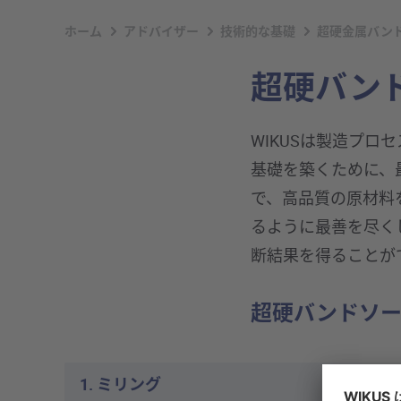
ホーム
アドバイザー
技術的な基礎
超硬金属バン
超硬バン
WIKUSは製造プ
基礎を築くために、
で、高品質の原材料を使
るように最善を尽く
断結果を得ることが
超硬バンドソ
1. ミリング