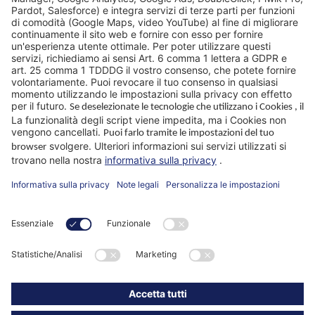
Sedi
Perché WIKUS
Consulenza
Azienda
App Paramaster®
Seguiteci
Impronta
Protezione dati