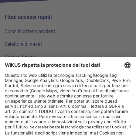
I tuoi accessi rapidi
Classificazione prodotti
Selettore di nastri
Principi tecnici
FAQ
Sedi
Perché WIKUS
Consulenza
Azienda