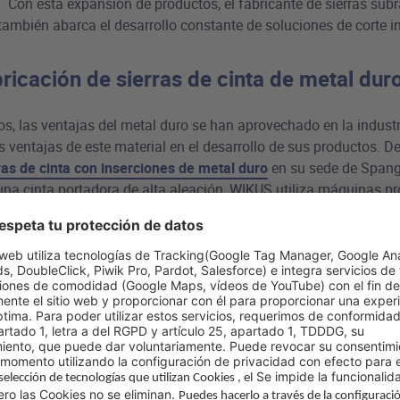
Con esta expansión de productos, el fabricante de sierras sub
 también abarca el desarrollo constante de soluciones de corte 
bricación de sierras de cinta de metal dur
s, las ventajas del metal duro se han aprovechado en la indust
 ventajas de este material en el desarrollo de sus productos. D
ras de cinta con inserciones de metal duro
en su sede de Spang
una cinta portadora de alta aleación, WIKUS utiliza máquinas pr
esa.