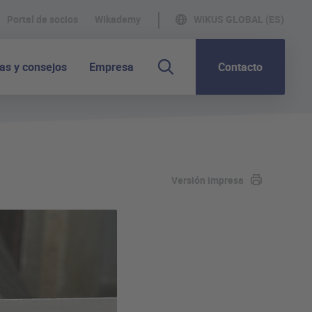
Portal de socios
WIkademy
WIKUS GLOBAL (ES)
as y consejos
Empresa
Contacto
Versión impresa