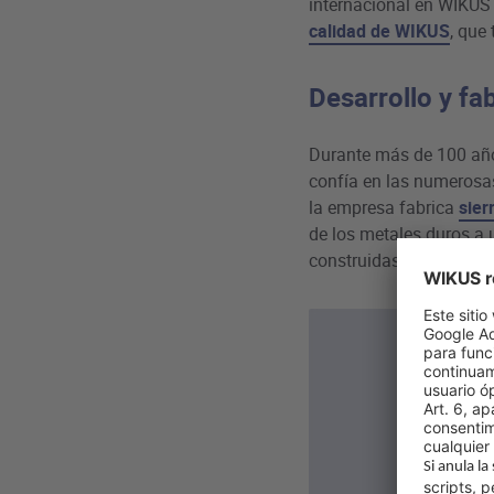
internacional en WIKUS 
calidad de WIKUS
, que
Desarrollo y fa
Durante más de 100 año
confía en las numerosas
la empresa fabrica
sier
de los metales duros a 
construidas por la empr