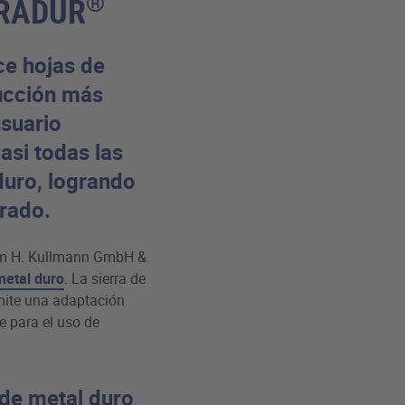
®
ARADUR
ce hojas de
ducción más
usuario
asi todas las
duro, logrando
rado.
lm H. Kullmann GmbH &
metal duro
. La sierra de
rmite una adaptación
le para el uso de
 de metal duro