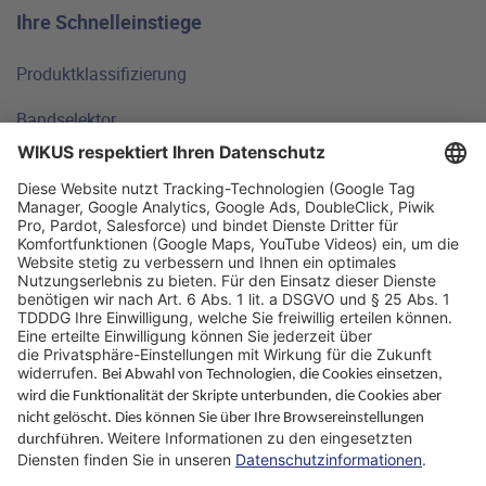
Ihre Schnelleinstiege
Produktklassifizierung
Bandselektor
Technische Grundlagen
FAQ
Standorte
Warum WIKUS
Ratgeber
Unternehmen
ParaMaster® App