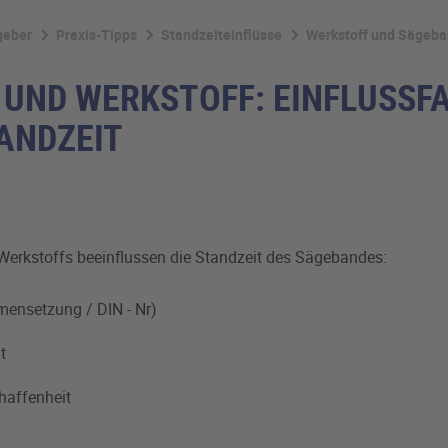
geber
Praxis-Tipps
Standzeiteinflüsse
Werkstoff und Sägeb
UND WERKSTOFF: EINFLUSSF
TANDZEIT
Werkstoffs beeinflussen die Standzeit des Sägebandes:
ensetzung / DIN - Nr)
t
haffenheit