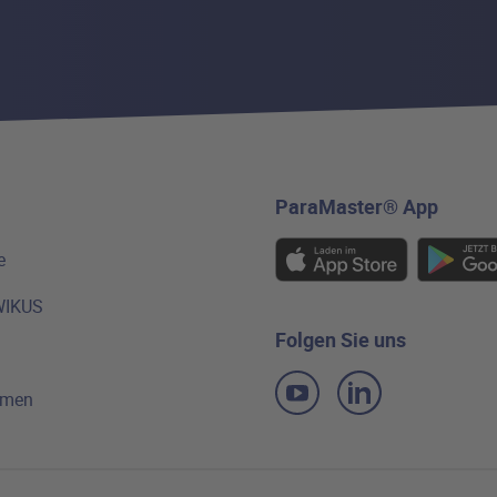
ParaMaster® App
e
WIKUS
Folgen Sie uns
hmen