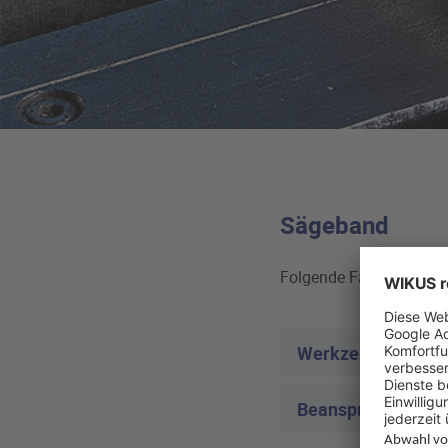
Sägeband
Folgende Faktoren des 
Werkzeugauswahl
Beanspruchung ei