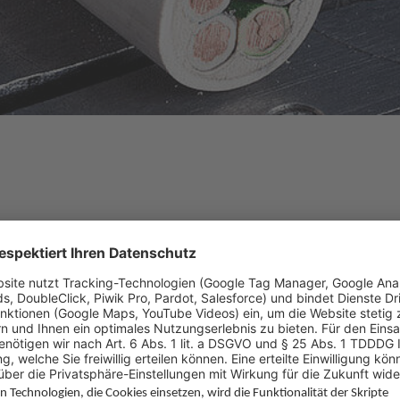
Sägebandes beeinflussen die Standzeit des Sägebandes:
nes Sägebandes