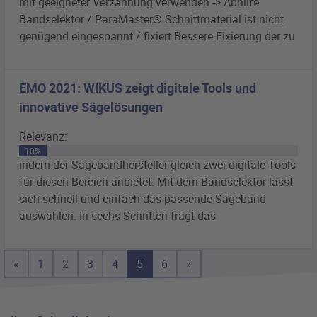
mit geeigneter Verzahnung verwenden -> Abhilfe
Bandselektor
/ ParaMaster® Schnittmaterial ist nicht
genügend eingespannt / fixiert Bessere Fixierung der zu
EMO 2021: WIKUS zeigt digitale Tools und
innovative Sägelösungen
Relevanz:
10%
indem der Sägebandhersteller gleich zwei digitale Tools
für diesen Bereich anbietet: Mit dem
Bandselektor
lässt
sich schnell und einfach das passende Sägeband
auswählen. In sechs Schritten fragt das
«
1
2
3
4
5
6
»