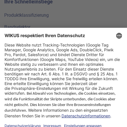
Ihre Schnelleinstiege
Produktklassifizierung
Bandselektor
Technische Grundlagen
FAQ
Standorte
Warum WIKUS
Ratgeber
Unternehmen
ParaMaster® App