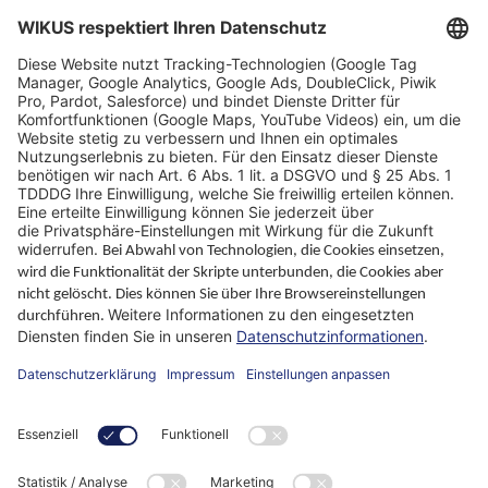
Technische Grundlagen
FAQ
Standorte
Warum WIKUS
Ratgeber
Unternehmen
ParaMaster® App
Folgen Sie uns