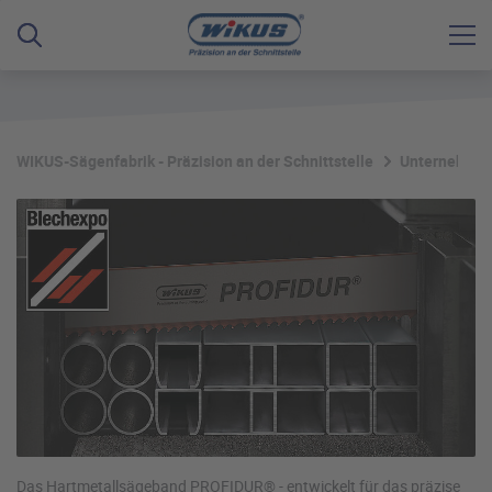
WIKUS-Sägenfabrik - Präzision an der Schnittstelle
Unternehme
Das Hartmetallsägeband PROFIDUR® - entwickelt für das präzise