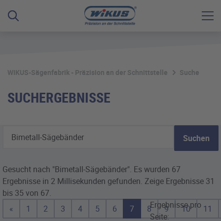
WIKUS-Sägenfabrik - Präzision an der Schnittstelle
Suche
SUCHERGEBNISSE
Suchen
Gesucht nach "Bimetall-Sägebänder".
Es wurden 67
Ergebnisse in 2 Millisekunden gefunden.
Zeige Ergebnisse 31
bis 35 von 67.
Ergebnisse pro
«
1
2
3
4
5
6
7
8
9
10
11
Seite: