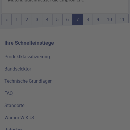
«
1
2
3
4
5
6
7
8
9
10
11
Ihre Schnelleinstiege
Produktklassifizierung
Bandselektor
Technische Grundlagen
FAQ
Standorte
Warum WIKUS
Ratgeber