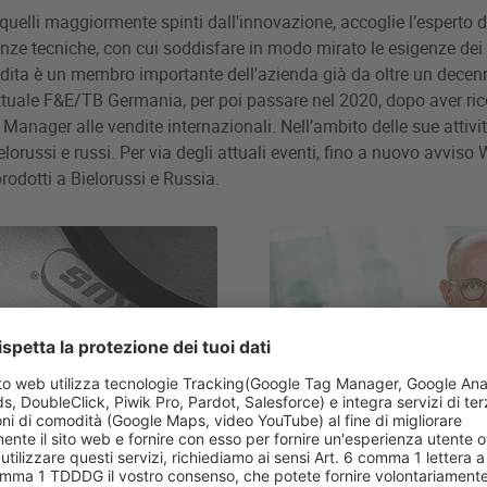
 quelli maggiormente spinti dall'innovazione, accoglie l’esperto 
nze tecniche, con cui soddisfare in modo mirato le esigenze dei 
ndita è un membro importante dell'azienda già da oltre un decenn
uale F&E/TB Germania, per poi passare nel 2020, dopo aver rico
Manager alle vendite internazionali. Nell’ambito delle sue attività
, bielorussi e russi. Per via degli attuali eventi, fino a nuovo avvis
prodotti a Bielorussi e Russia.