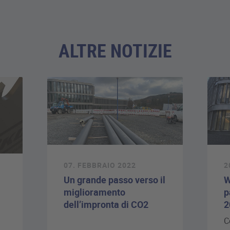
ALTRE NOTIZIE
07. FEBBRAIO 2022
2
Un grande passo verso il
W
miglioramento
p
dell’impronta di CO2
2
C