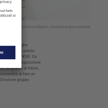
 Möller, Amministratore delegato, Direzione gruppo aziendale
tore delle seghe:
 felice di aver potuto
la vendita di PKSB. Da
almente all'acquisizione
a. Se guardo al futuro,
consentirà di fare un
, Direzione gruppo