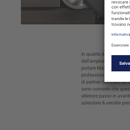
In qualità di esperto de
dall’ampliamento della cl
portare Max Frank, nostr
professionista delle ven
di partner commerciali e
sono convinto che quest
ulteriore passo in avan
aziendale & vendite pr