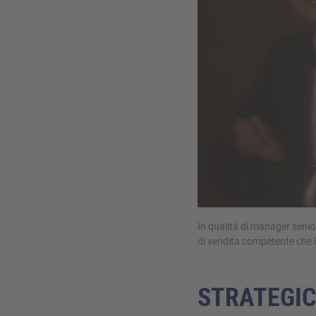
In qualità di manager senior
di vendita competente che 
STRATEGIC