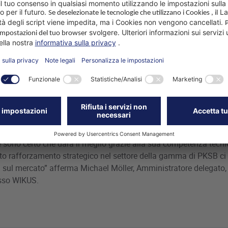
Abbiamo chiesto di più a Michael
& vendite presso WIKUS.
lle vendite in WIKUS, Max Frank vanta moltissimi successi nel set
ientela, fino alla gestione dei rapporti con i clienti. “Sono molto
o pluriennale collaboratore, nella nuova posizione di senior del
dite appassionato ed empatico, nel suo settore si dedica princip
 sono certo che darà il meglio grazie alla sua competenza tecnic
o rafforzamento strategico nel settore della gamma di PKSB ci 
ti sul mercato” afferma Michael Möller, Amministratore delegato
esso WIKUS.