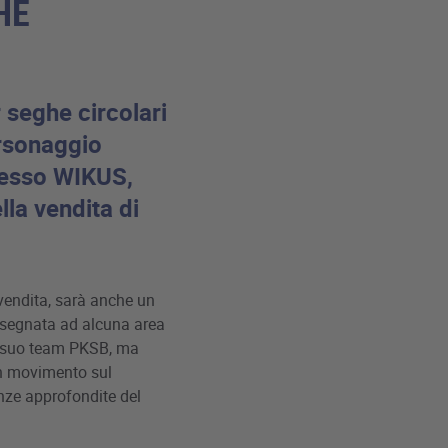
HE
 seghe circolari
ersonaggio
resso WIKUS,
lla vendita di
 vendita, sarà anche un
assegnata ad alcuna area
il suo team PKSB, ma
in movimento sul
nze approfondite del