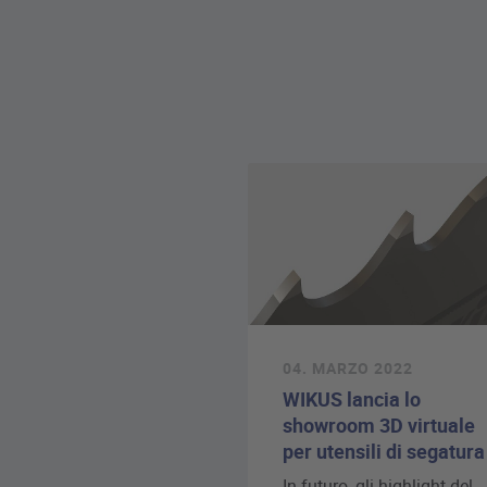
04. MARZO 2022
WIKUS lancia lo
showroom 3D virtuale
per utensili di segatura
In futuro, gli highlight del