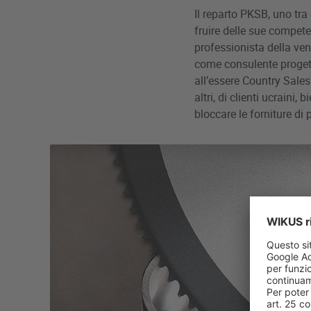
Il reparto PKSB, uno tra
fruire delle sue compete
professionista della ve
come consulente progett
all’essere Country Sales 
altri, di clienti ucraini
bloccare le forniture di 