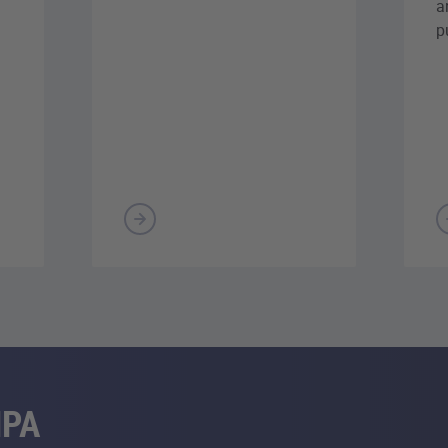
a
p
MPA