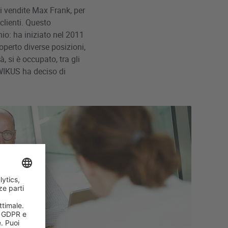
di vendite Max Frank, per
clienti. Questo
io: ha iniziato nel 2011
perto diverse posizioni,
, si è occupato, tra gli
o WIKUS ha deciso di