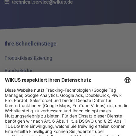
technical.service@wikus.de
Ihre Schnelleinstiege
Produktklassifizierung
Bandselektor
Technische Grundlagen
FAQ
Standorte
Warum WIKUS
Ratgeber