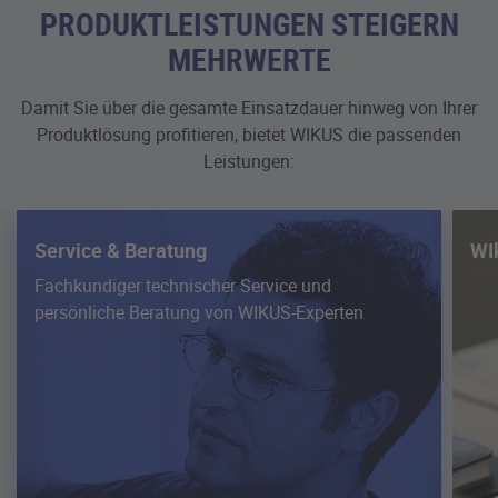
PRODUKTLEISTUNGEN STEIGERN
MEHRWERTE
Damit Sie über die gesamte Einsatzdauer hinweg von Ihrer
Produktlösung profitieren, bietet WIKUS die passenden
Leistungen:
Service & Beratung
WI
Fachkundiger technischer Service und
persönliche Beratung von WIKUS-Experten