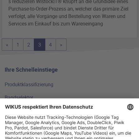
s reduzieren WIstockIT® knüpft an die Grundidee eines
Purchase-to-Order-Prozess an, welcher das
primäre
Ziel
verfolgt, alle Vorgänge und Bestellung von Waren und
Services im Einkauf bis zum Wareneingang
«
1
2
3
4
»
Ihre Schnelleinstiege
Produktklassifizierung
Bandselektor
Technische Grundlagen
FAQ
Standorte