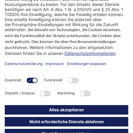
Warum WIKUS
Ratgeber
Unternehmen
ParaMaster® App
Folgen Sie uns
Impressum
Datenschutz
ALB
Kontakt