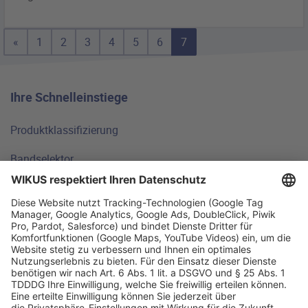
«
1
2
3
4
5
6
7
Ihre Schnelleinstiege
Produktklassifizierung
Bandselektor
Technische Grundlagen
FAQ
Standorte
Warum WIKUS
Ratgeber