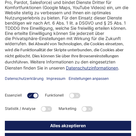
Standorte
Warum WIKUS
Ratgeber
Unternehmen
ParaMaster® App
Folgen Sie uns