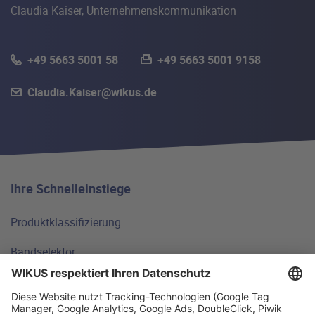
Claudia Kaiser, Unternehmenskommunikation
+49 5663 5001 58
+49 5663 5001 9158
Claudia.Kaiser@wikus.de
Ihre Schnelleinstiege
Produktklassifizierung
Bandselektor
Technische Grundlagen
FAQ