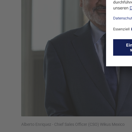
Alberto Enriquez - Chief Sales Officer (CSO) Wikus Mexico