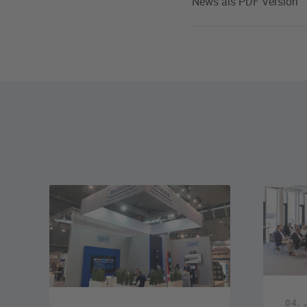
News als PDF Version
04. 