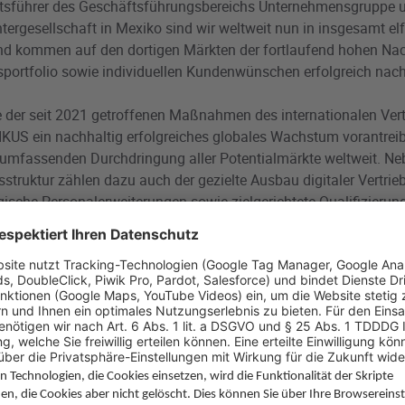
tsführer des Geschäftsführungsbereichs Unternehmensgruppe u
tergesellschaft in Mexiko sind wir weltweit nun in insgesamt elf
und kommen auf den dortigen Märkten der fortlaufend hohen N
ortfolio sowie individuellen Kundenwünschen erfolgreich nach
ie der seit 2021 getroffenen Maßnahmen des internationalen Vert
US ein nachhaltig erfolgreiches globales Wachstum vorantreibt.
r umfassenden Durchdringung aller Potentialmärkte weltweit. Neb
struktur zählen dazu auch der gezielte Ausbau digitaler Vertrie
gische Personalerweiterungen sowie zielgerichtete Qualifizierung