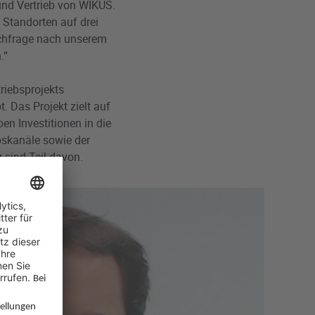
nd Vertrieb von WIKUS.
 Standorten auf drei
achfrage nach unserem
.“
riebsprojekts
 Das Projekt zielt auf
en Investitionen in die
bskanäle sowie der
 sind Teil davon.