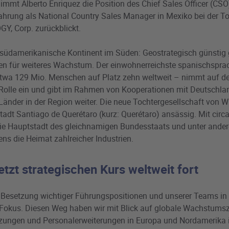
mmt Alberto Enriquez die Position des Chief Sales Officer (CSO)
fahrung als National Country Sales Manager in Mexiko bei der T
 Corp. zurückblickt.
 südamerikanische Kontinent im Süden: Geostrategisch günstig g
n für weiteres Wachstum. Der einwohnerreichste spanischsprach
twa 129 Mio. Menschen auf Platz zehn weltweit – nimmt auf de
 Rolle ein und gibt im Rahmen von Kooperationen mit Deutsch
änder in der Region weiter. Die neue Tochtergesellschaft von W
adt Santiago de Querétaro (kurz: Querétaro) ansässig. Mit circa
sie Hauptstadt des gleichnamigen Bundesstaats und unter ande
ens die Heimat zahlreicher Industrien.
zt strategischen Kurs weltweit fort
e Besetzung wichtiger Führungspositionen und unserer Teams in
 Fokus. Diesen Weg haben wir mit Blick auf globale Wachstumszi
zungen und Personalerweiterungen in Europa und Nordamerika in