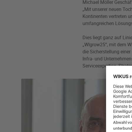
Michael Möller Geschäf
„Mit unserer neuen Toch
Kontinenten vertreten 
umfangreichen Lösungsp
Dies liegt ganz auf Lin
„WIgrow25“, mit dem WIK
die Sicherstellung eine
Infra- und Unternehmens
Serviceexpertise. Strate