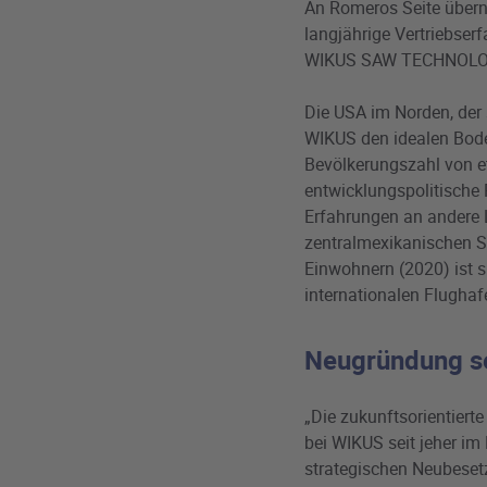
An Romeros Seite überni
langjährige Vertriebser
WIKUS SAW TECHNOLOGY,
Die USA im Norden, der
WIKUS den idealen Bode
Bevölkerungszahl von e
entwicklungspolitische
Erfahrungen an andere L
zentralmexikanischen St
Einwohnern (2020) ist 
internationalen Flughaf
Neugründung set
„Die zukunftsorientiert
bei WIKUS seit jeher im
strategischen Neubeset