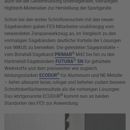
auch die der Geheimhaltung unterliegenden, vielfältigen
Hightech-Materialien zur Herstellung der Sportgeräte.
Schon bei den ersten Schnittversuchen mit den neuen
Sägebändern gaben FES-Mitarbeiter unabhängig vom
verwendeten Zerspanwerkzeug an, im Vergleich zu den
vormaligen Sägebändern deutliche Vorteile der Lösungen
von WIKUS zu bemerken: Die getesteten Sägeprodukte –
®
vom Bimetall-Sägeband
PRIMAR
M42 bis hin zu den
®
Hartmetall-Sägebändern
FUTURA
SN
für gehärtete
Werkstoffe und dem preiswerten wie zugleich
®
leistungsstarken
ECODUR
für Aluminium und NE-Metalle
– liefen allesamt leiser, ruhiger und lieferten zudem bessere
Schnittoberflächenresultate als die vorherigen Lösungen.
®
Das letztgenannte ECODUR
kommt nun an beiden
Standorten des FES zur Anwendung.