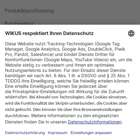
Produktklassifizierung
Bandselektor
Technische Grundlagen
FAQ
Standorte
Warum WIKUS
Ratgeber
Unternehmen
ParaMaster® App