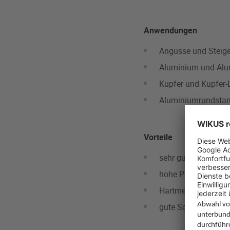
Anwendungen
Angüsse und Steige
Aluminium und Alum
Kupfer und Kupfer-L
Aluminiumrundstang
Vorteile
sehr gutes Preis-Le
hohe Produktivität 
Hartmetall-Schneid
gute Schnittoberflä