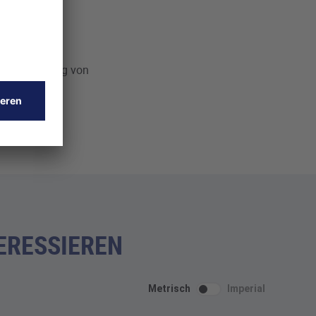
elle Trennung von
flächengüte
ERESSIEREN
Metrisch
Imperial