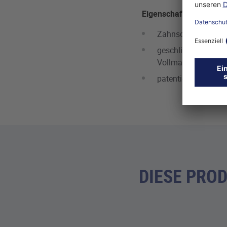
Eigenschaften
Zahnschneiden aus 
geschliffener Trap
Vollmaterial
patentierte Spanauf
DIESE PRO