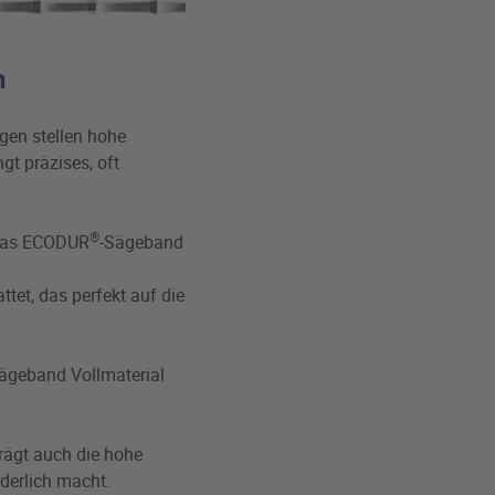
n
gen stellen hohe
gt präzises, oft
®
 das ECODUR
-Sägeband
tet, das perfekt auf die
Sägeband Vollmaterial
trägt auch die hohe
rderlich macht.