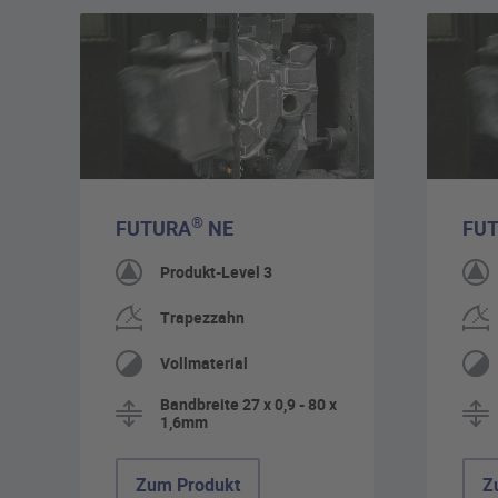
®
FUTURA
NE
FU
Produkt-Level 3
Trapezzahn
Vollmaterial
Bandbreite 27 x 0,9 - 80 x
1,6mm
Zum Produkt
Z