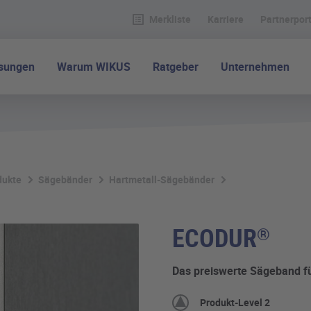
Merkliste
Karriere
Partnerport
ösungen
Warum WIKUS
Ratgeber
Unternehmen
dukte
Sägebänder
Hartmetall-Sägebänder
ECODUR
®
Das preiswerte Sägeband f
Produkt-Level 2