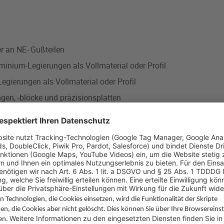
r an NE- Gußteilen
inium-Legierungen als Vollmaterial oder Profil
egierungen als Vollmaterial oder Profil
en, -blöcke und präzisionsplatten
istungs-Verhältnis
durch kurze Schnittzeiten
e mit hohem Widerstand gegen abrasiven Verschleiß und damit
che für geringe Nacharbeit