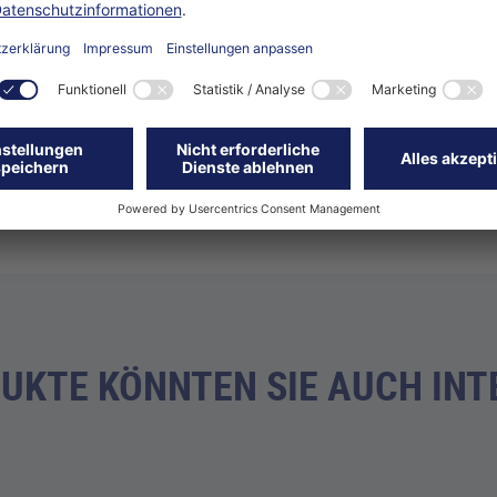
spezifischem Hartmetall gegen abrasiven Verschleiß
ezzahn mit positivem Spanwinkel und dadurch saubere und schn
teilung für hohe Produktivität und Standzeit sowie gute Schnitt
DUKTE KÖNNTEN SIE AUCH INT