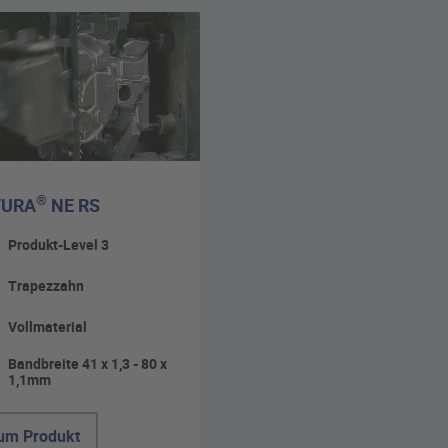
®
TURA
NE RS
Produkt-Level 3
Trapezzahn
Vollmaterial
Bandbreite 41 x 1,3 - 80 x
1,1mm
um Produkt