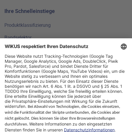
Ihre Schnelleinstiege
Produktklassifizierung
Bandselektor
Technische Grundlagen
FAQ
Standorte
Warum WIKUS
Ratgeber
Unternehmen
ParaMaster® App